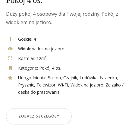
Pokój 4 os.
Duży pokój 4 osobowy dla Twojej rodziny. Pokój z
widokiem na jezioro.
Goście:
4
Widok:
widok na jezioro
Rozmiar:
12m²
Kategorie:
Pokój 4 os.
Udogodnienia:
Balkon
,
Czajnik
,
Lodówka
,
Łazienka
,
Prysznic
,
Telewizor
,
WI-FI
,
Widok na jezioro
,
Żelzako /
deska do prasowania
ZOBACZ SZCZEGÓŁY