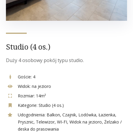
Studio (4 os.)
Duży 4 osobowy pokój typu studio.
Goście:
4
Widok:
na jezioro
Rozmiar:
14m²
Kategorie:
Studio (4 os.)
Udogodnienia:
Balkon
,
Czajnik
,
Lodówka
,
Łazienka
,
Prysznic
,
Telewizor
,
WI-FI
,
Widok na jezioro
,
Żelzako /
deska do prasowania